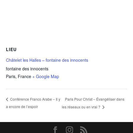
LIEU
Châtelet les Halles – fontaine des innocents
fontaine des innocents
Paris
,
France
+ Google Map
Paris Pour Christ – Évangéliser dans
Conférence Franco Arabe – Il y
a encore de l’espoir
les réseaux ou en vrai ?