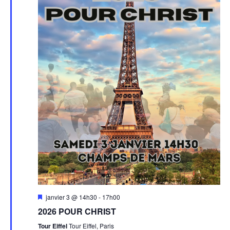
Mis
janvier 3 @ 14h30
-
17h00
en
2026 POUR CHRIST
avant
Tour Eiffel
Tour Eiffel, Paris