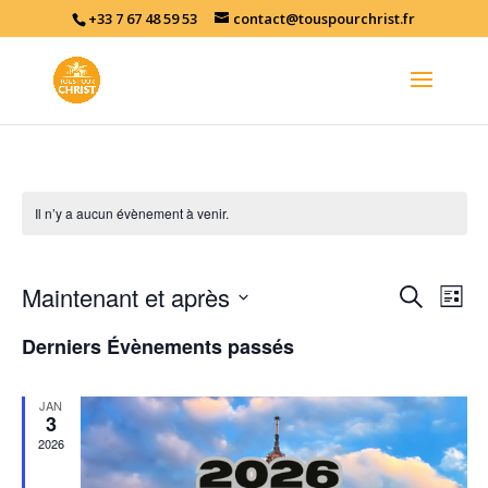
+33 7 67 48 59 53
contact@touspourchrist.fr
Il n’y a aucun évènement à venir.
Recher
Nav
Maintenant et après
Recherche
Liste
de
et
Sélectionnez
vu
naviga
Derniers Évènements passés
une
év
de
date.
vues
JAN
3
Évène
2026