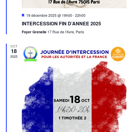
Mis
19 décembre 2025 @ 19h00
-
22h00
en
INTERCESSION FIN D’ANNEE 2025
avant
Foyer Grenelle
17 Rue de l'Avre, Paris
OCT
18
2025