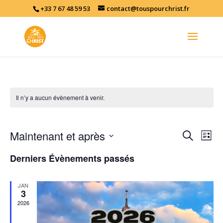
+33 7 67 48 59 53
contact@touspourchrist.fr
Il n’y a aucun évènement à venir.
Recher
Nav
Maintenant et après
Recherche
Liste
de
et
Sélectionnez
vu
naviga
Derniers Évènements passés
une
év
de
date.
vues
JAN
3
Évène
2026