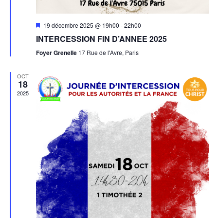
Mis
19 décembre 2025 @ 19h00
-
22h00
en
INTERCESSION FIN D’ANNEE 2025
avant
Foyer Grenelle
17 Rue de l'Avre, Paris
OCT
18
2025